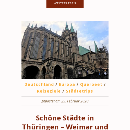
WEITERLESEN
Deutschland
/
Europa
/
Querbeet
/
Reiseziele
/
Städtetrips
gepostet am 25. Februar 2020
Schöne Städte in
Thüringen – Weimar und