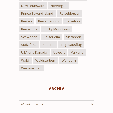
New Brunswick
Norwegen
Prince Edward Island
Reiseblogger
Reisen
Reiseplanung
Reisetipp
Reisetipps
Rocky Mountains
Schweden
Seiser Alm
Skifahren
Südafrika
Südtirol
Tagesausflug
USA und Kanada
Utrecht
Vulkane
Wald
Waldsterben
Wandern
Weihnachten
ARCHIV
Archiv