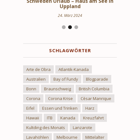
bindungen
Schweden Urlaub – Haus am See in
Stoc
en
Uppland
24. März 2024
SCHLAGWÖRTER
Arte de Obra
Atlantik-Kanada
Australien
Bay of Fundy
Blogparade
Bonn
Braunschweig
British Columbia
Corona
Corona Krise
Cèsar Manrique
Eifel
Essen und Trinken
Harz
Hawaii
ITB
Kanada
Kreuzfahrt
Kultding des Monats
Lanzarote
Lavahöhlen
Melbourne
Mittelalter