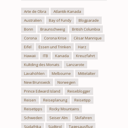
Arte de Obra
Atlantik-Kanada
Australien
Bay of Fundy
Blogparade
Bonn
Braunschweig
British Columbia
Corona
Corona Krise
Cèsar Manrique
Eifel
Essen und Trinken
Harz
Hawaii
ITB
Kanada
Kreuzfahrt
Kultding des Monats
Lanzarote
Lavahöhlen
Melbourne
Mittelalter
New Brunswick
Norwegen
Prince Edward Island
Reiseblogger
Reisen
Reiseplanung
Reisetipp
Reisetipps
Rocky Mountains
Schweden
Seiser Alm
Skifahren
Südafrika
Südtirol
Tagesausflug