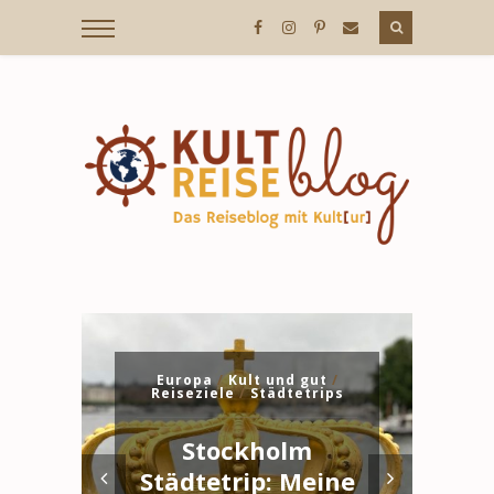
KULTREISEBLOG
/
DER
REISEBLOG
a
/
Europa
/
Kult und gut
/
Ku
Reiseziele
/
Städtetrips
MIT
ub
Stockholm
KULT[UR]
in
Städtetrip: Meine
K