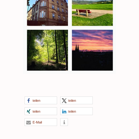
teilen
teilen
teilen
teilen
E-Mail