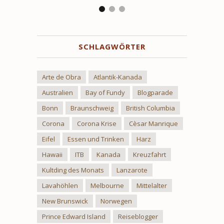
SCHLAGWÖRTER
Arte de Obra
Atlantik-Kanada
Australien
Bay of Fundy
Blogparade
Bonn
Braunschweig
British Columbia
Corona
Corona Krise
Cèsar Manrique
Eifel
Essen und Trinken
Harz
Hawaii
ITB
Kanada
Kreuzfahrt
Kultding des Monats
Lanzarote
Lavahöhlen
Melbourne
Mittelalter
New Brunswick
Norwegen
Prince Edward Island
Reiseblogger