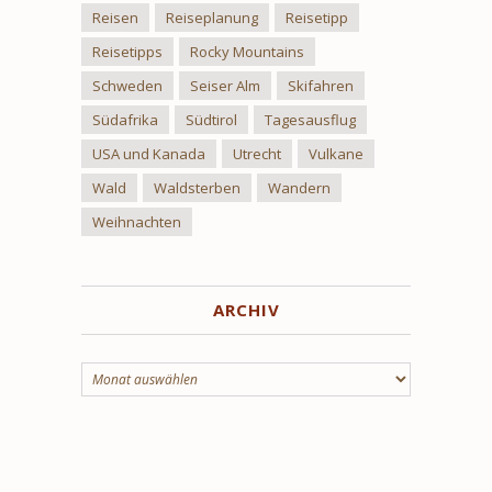
Reisen
Reiseplanung
Reisetipp
Reisetipps
Rocky Mountains
Schweden
Seiser Alm
Skifahren
Südafrika
Südtirol
Tagesausflug
USA und Kanada
Utrecht
Vulkane
Wald
Waldsterben
Wandern
Weihnachten
ARCHIV
Archiv