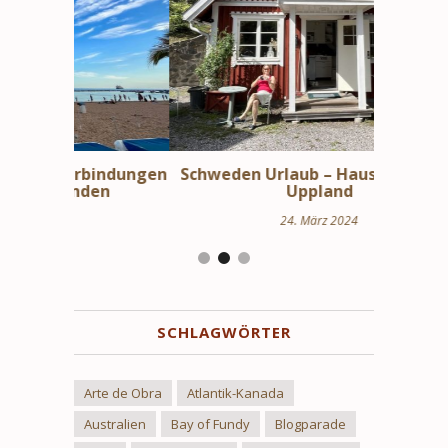
bindungen
Schweden Urlaub – Haus am See in
Stoc
en
Uppland
24. März 2024
SCHLAGWÖRTER
Arte de Obra
Atlantik-Kanada
Australien
Bay of Fundy
Blogparade