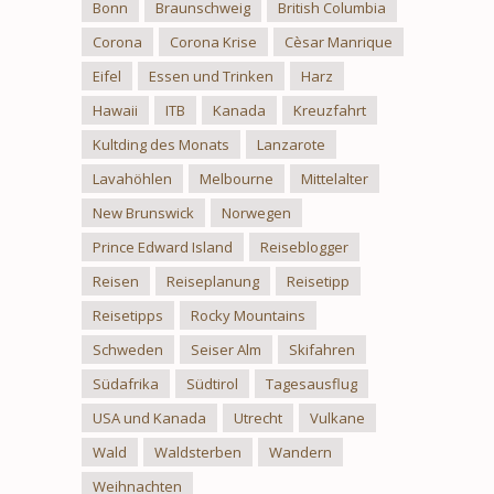
Bonn
Braunschweig
British Columbia
Corona
Corona Krise
Cèsar Manrique
Eifel
Essen und Trinken
Harz
Hawaii
ITB
Kanada
Kreuzfahrt
Kultding des Monats
Lanzarote
Lavahöhlen
Melbourne
Mittelalter
New Brunswick
Norwegen
Prince Edward Island
Reiseblogger
Reisen
Reiseplanung
Reisetipp
Reisetipps
Rocky Mountains
Schweden
Seiser Alm
Skifahren
Südafrika
Südtirol
Tagesausflug
USA und Kanada
Utrecht
Vulkane
Wald
Waldsterben
Wandern
Weihnachten