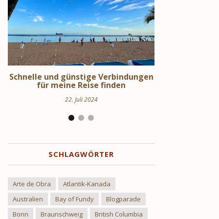
en
Schweden Urlaub – Haus am See in
Stockholm S
Uppland
Hi
24. März 2024
17.
SCHLAGWÖRTER
Arte de Obra
Atlantik-Kanada
Australien
Bay of Fundy
Blogparade
Bonn
Braunschweig
British Columbia