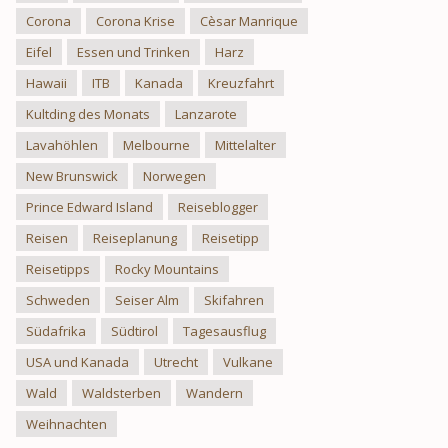
Corona
Corona Krise
Cèsar Manrique
Eifel
Essen und Trinken
Harz
Hawaii
ITB
Kanada
Kreuzfahrt
Kultding des Monats
Lanzarote
Lavahöhlen
Melbourne
Mittelalter
New Brunswick
Norwegen
Prince Edward Island
Reiseblogger
Reisen
Reiseplanung
Reisetipp
Reisetipps
Rocky Mountains
Schweden
Seiser Alm
Skifahren
Südafrika
Südtirol
Tagesausflug
USA und Kanada
Utrecht
Vulkane
Wald
Waldsterben
Wandern
Weihnachten