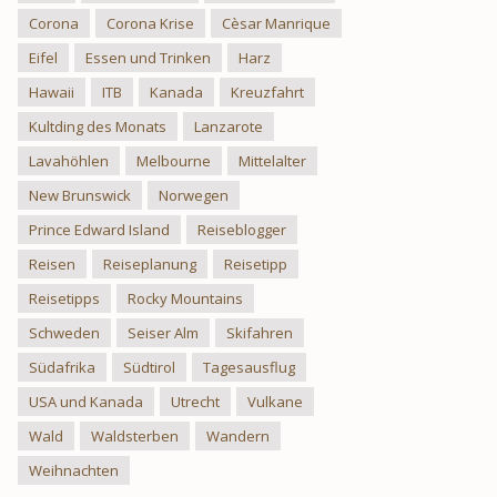
Corona
Corona Krise
Cèsar Manrique
Eifel
Essen und Trinken
Harz
Hawaii
ITB
Kanada
Kreuzfahrt
Kultding des Monats
Lanzarote
Lavahöhlen
Melbourne
Mittelalter
New Brunswick
Norwegen
Prince Edward Island
Reiseblogger
Reisen
Reiseplanung
Reisetipp
Reisetipps
Rocky Mountains
Schweden
Seiser Alm
Skifahren
Südafrika
Südtirol
Tagesausflug
USA und Kanada
Utrecht
Vulkane
Wald
Waldsterben
Wandern
Weihnachten