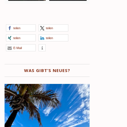
teilen
teilen
teilen
teilen
E-Mail
WAS GIBT’S NEUES?