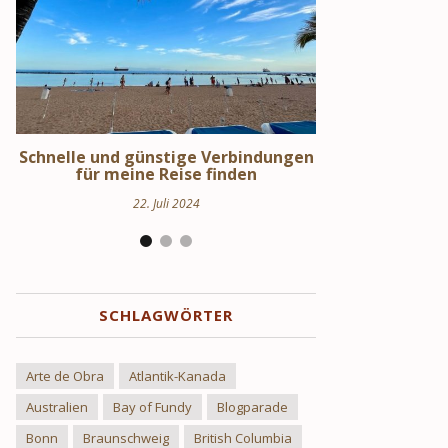
en
Schweden Urlaub – Haus am See in
Stockholm S
Uppland
Hi
24. März 2024
17.
SCHLAGWÖRTER
Arte de Obra
Atlantik-Kanada
Australien
Bay of Fundy
Blogparade
Bonn
Braunschweig
British Columbia