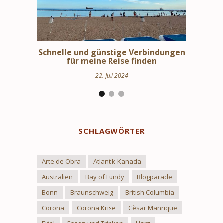
bindungen
Schweden Urlaub – Haus am See in
Stoc
en
Uppland
24. März 2024
SCHLAGWÖRTER
Arte de Obra
Atlantik-Kanada
Australien
Bay of Fundy
Blogparade
Bonn
Braunschweig
British Columbia
Corona
Corona Krise
Cèsar Manrique
Eifel
Essen und Trinken
Harz