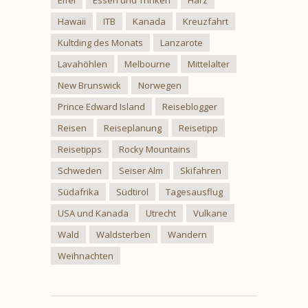
Hawaii
ITB
Kanada
Kreuzfahrt
Kultding des Monats
Lanzarote
Lavahöhlen
Melbourne
Mittelalter
New Brunswick
Norwegen
Prince Edward Island
Reiseblogger
Reisen
Reiseplanung
Reisetipp
Reisetipps
Rocky Mountains
Schweden
Seiser Alm
Skifahren
Südafrika
Südtirol
Tagesausflug
USA und Kanada
Utrecht
Vulkane
Wald
Waldsterben
Wandern
Weihnachten