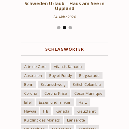
bindungen
Schweden Urlaub – Haus am See in
Stoc
en
Uppland
24. März 2024
SCHLAGWÖRTER
Arte de Obra
Atlantik-Kanada
Australien
Bay of Fundy
Blogparade
Bonn
Braunschweig
British Columbia
Corona
Corona Krise
Cèsar Manrique
Eifel
Essen und Trinken
Harz
Hawaii
ITB
Kanada
Kreuzfahrt
Kultding des Monats
Lanzarote