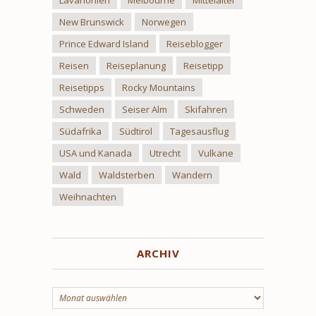
Lavahöhlen
Melbourne
Mittelalter
New Brunswick
Norwegen
Prince Edward Island
Reiseblogger
Reisen
Reiseplanung
Reisetipp
Reisetipps
Rocky Mountains
Schweden
Seiser Alm
Skifahren
Südafrika
Südtirol
Tagesausflug
USA und Kanada
Utrecht
Vulkane
Wald
Waldsterben
Wandern
Weihnachten
ARCHIV
Archiv