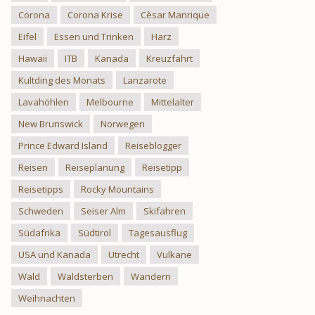
Corona
Corona Krise
Cèsar Manrique
Eifel
Essen und Trinken
Harz
Hawaii
ITB
Kanada
Kreuzfahrt
Kultding des Monats
Lanzarote
Lavahöhlen
Melbourne
Mittelalter
New Brunswick
Norwegen
Prince Edward Island
Reiseblogger
Reisen
Reiseplanung
Reisetipp
Reisetipps
Rocky Mountains
Schweden
Seiser Alm
Skifahren
Südafrika
Südtirol
Tagesausflug
USA und Kanada
Utrecht
Vulkane
Wald
Waldsterben
Wandern
Weihnachten