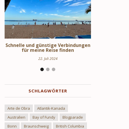
en
Schweden Urlaub – Haus am See in
Stockholm S
Uppland
Hi
24. März 2024
17
SCHLAGWÖRTER
Arte de Obra
Atlantik-Kanada
Australien
Bay of Fundy
Blogparade
Bonn
Braunschweig
British Columbia