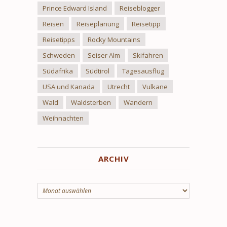
Prince Edward Island
Reiseblogger
Reisen
Reiseplanung
Reisetipp
Reisetipps
Rocky Mountains
Schweden
Seiser Alm
Skifahren
Südafrika
Südtirol
Tagesausflug
USA und Kanada
Utrecht
Vulkane
Wald
Waldsterben
Wandern
Weihnachten
ARCHIV
Archiv