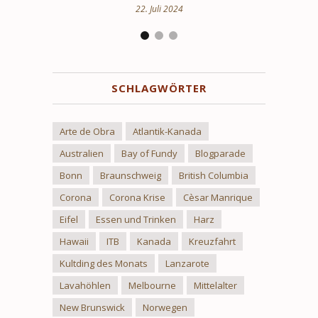
24. März 2024
SCHLAGWÖRTER
Arte de Obra
Atlantik-Kanada
Australien
Bay of Fundy
Blogparade
Bonn
Braunschweig
British Columbia
Corona
Corona Krise
Cèsar Manrique
Eifel
Essen und Trinken
Harz
Hawaii
ITB
Kanada
Kreuzfahrt
Kultding des Monats
Lanzarote
Lavahöhlen
Melbourne
Mittelalter
New Brunswick
Norwegen