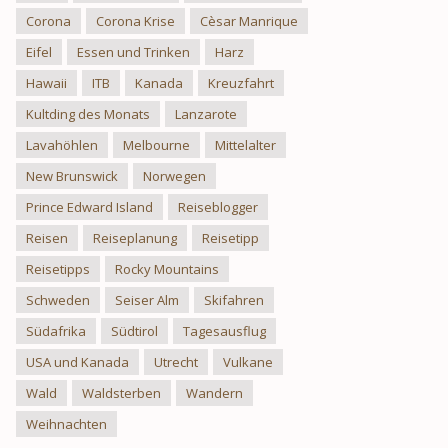
Corona
Corona Krise
Cèsar Manrique
Eifel
Essen und Trinken
Harz
Hawaii
ITB
Kanada
Kreuzfahrt
Kultding des Monats
Lanzarote
Lavahöhlen
Melbourne
Mittelalter
New Brunswick
Norwegen
Prince Edward Island
Reiseblogger
Reisen
Reiseplanung
Reisetipp
Reisetipps
Rocky Mountains
Schweden
Seiser Alm
Skifahren
Südafrika
Südtirol
Tagesausflug
USA und Kanada
Utrecht
Vulkane
Wald
Waldsterben
Wandern
Weihnachten