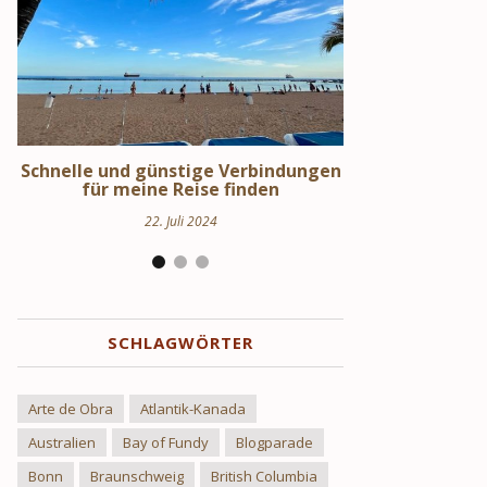
en
Schweden Urlaub – Haus am See in
Stockholm S
Uppland
Hi
24. März 2024
17.
SCHLAGWÖRTER
Arte de Obra
Atlantik-Kanada
Australien
Bay of Fundy
Blogparade
Bonn
Braunschweig
British Columbia