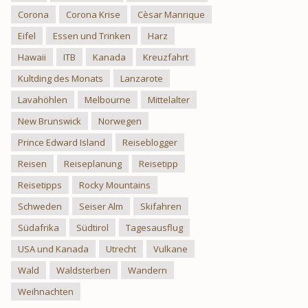
Corona
Corona Krise
Cèsar Manrique
Eifel
Essen und Trinken
Harz
Hawaii
ITB
Kanada
Kreuzfahrt
Kultding des Monats
Lanzarote
Lavahöhlen
Melbourne
Mittelalter
New Brunswick
Norwegen
Prince Edward Island
Reiseblogger
Reisen
Reiseplanung
Reisetipp
Reisetipps
Rocky Mountains
Schweden
Seiser Alm
Skifahren
Südafrika
Südtirol
Tagesausflug
USA und Kanada
Utrecht
Vulkane
Wald
Waldsterben
Wandern
Weihnachten