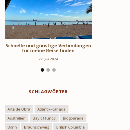
en
Schweden Urlaub – Haus am See in
Stockholm S
Uppland
Hi
24. März 2024
17.
SCHLAGWÖRTER
Arte de Obra
Atlantik-Kanada
Australien
Bay of Fundy
Blogparade
Bonn
Braunschweig
British Columbia