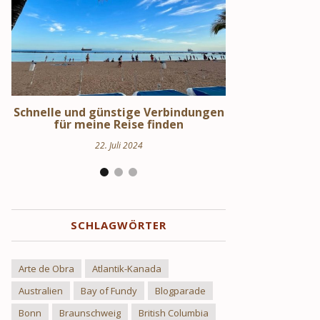
en
Schweden Urlaub – Haus am See in
Stockholm S
Uppland
Hi
24. März 2024
17.
SCHLAGWÖRTER
Arte de Obra
Atlantik-Kanada
Australien
Bay of Fundy
Blogparade
Bonn
Braunschweig
British Columbia