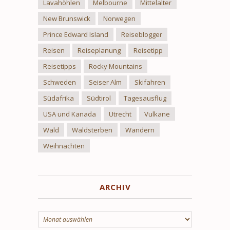
Lavahöhlen
Melbourne
Mittelalter
New Brunswick
Norwegen
Prince Edward Island
Reiseblogger
Reisen
Reiseplanung
Reisetipp
Reisetipps
Rocky Mountains
Schweden
Seiser Alm
Skifahren
Südafrika
Südtirol
Tagesausflug
USA und Kanada
Utrecht
Vulkane
Wald
Waldsterben
Wandern
Weihnachten
ARCHIV
Archiv