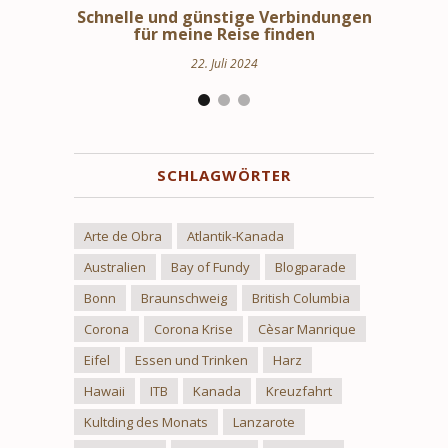
erbindungen
Schweden Urlaub – Haus am See in
St
nden
Uppland
24. März 2024
SCHLAGWÖRTER
Arte de Obra
Atlantik-Kanada
Australien
Bay of Fundy
Blogparade
Bonn
Braunschweig
British Columbia
Corona
Corona Krise
Cèsar Manrique
Eifel
Essen und Trinken
Harz
Hawaii
ITB
Kanada
Kreuzfahrt
Kultding des Monats
Lanzarote