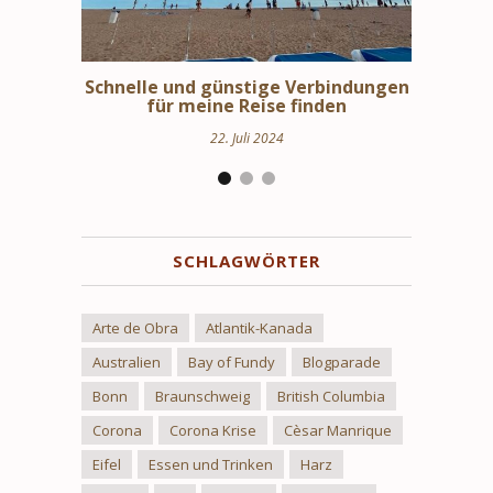
erbindungen
Schweden Urlaub – Haus am See in
St
nden
Uppland
24. März 2024
SCHLAGWÖRTER
Arte de Obra
Atlantik-Kanada
Australien
Bay of Fundy
Blogparade
Bonn
Braunschweig
British Columbia
Corona
Corona Krise
Cèsar Manrique
Eifel
Essen und Trinken
Harz