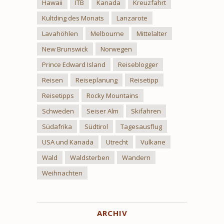
Hawaii
ITB
Kanada
Kreuzfahrt
Kultding des Monats
Lanzarote
Lavahöhlen
Melbourne
Mittelalter
New Brunswick
Norwegen
Prince Edward Island
Reiseblogger
Reisen
Reiseplanung
Reisetipp
Reisetipps
Rocky Mountains
Schweden
Seiser Alm
Skifahren
Südafrika
Südtirol
Tagesausflug
USA und Kanada
Utrecht
Vulkane
Wald
Waldsterben
Wandern
Weihnachten
ARCHIV