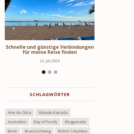
en
Schweden Urlaub – Haus am See in
Stockholm S
Uppland
Hi
24. März 2024
17.
SCHLAGWÖRTER
Arte de Obra
Atlantik-Kanada
Australien
Bay of Fundy
Blogparade
Bonn
Braunschweig
British Columbia