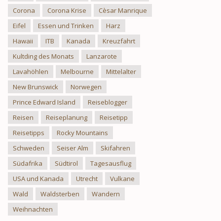
Corona
Corona Krise
Cèsar Manrique
Eifel
Essen und Trinken
Harz
Hawaii
ITB
Kanada
Kreuzfahrt
Kultding des Monats
Lanzarote
Lavahöhlen
Melbourne
Mittelalter
New Brunswick
Norwegen
Prince Edward Island
Reiseblogger
Reisen
Reiseplanung
Reisetipp
Reisetipps
Rocky Mountains
Schweden
Seiser Alm
Skifahren
Südafrika
Südtirol
Tagesausflug
USA und Kanada
Utrecht
Vulkane
Wald
Waldsterben
Wandern
Weihnachten