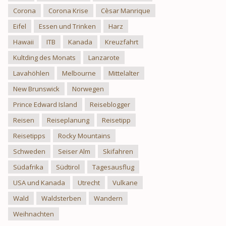
Corona
Corona Krise
Cèsar Manrique
Eifel
Essen und Trinken
Harz
Hawaii
ITB
Kanada
Kreuzfahrt
Kultding des Monats
Lanzarote
Lavahöhlen
Melbourne
Mittelalter
New Brunswick
Norwegen
Prince Edward Island
Reiseblogger
Reisen
Reiseplanung
Reisetipp
Reisetipps
Rocky Mountains
Schweden
Seiser Alm
Skifahren
Südafrika
Südtirol
Tagesausflug
USA und Kanada
Utrecht
Vulkane
Wald
Waldsterben
Wandern
Weihnachten