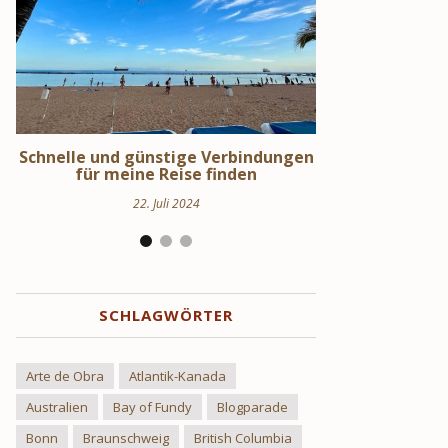
en
Schweden Urlaub – Haus am See in
Stockholm S
Uppland
Hi
24. März 2024
17
SCHLAGWÖRTER
Arte de Obra
Atlantik-Kanada
Australien
Bay of Fundy
Blogparade
Bonn
Braunschweig
British Columbia