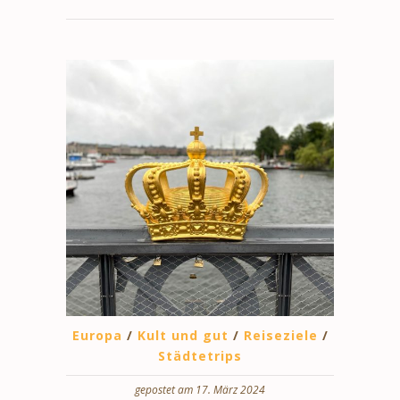
Europa
/
Kult und gut
/
Reiseziele
/
Städtetrips
gepostet am 17. März 2024