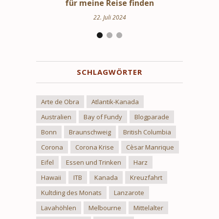
inden
Uppland
24. März 2024
SCHLAGWÖRTER
Arte de Obra
Atlantik-Kanada
Australien
Bay of Fundy
Blogparade
Bonn
Braunschweig
British Columbia
Corona
Corona Krise
Cèsar Manrique
Eifel
Essen und Trinken
Harz
Hawaii
ITB
Kanada
Kreuzfahrt
Kultding des Monats
Lanzarote
Lavahöhlen
Melbourne
Mittelalter