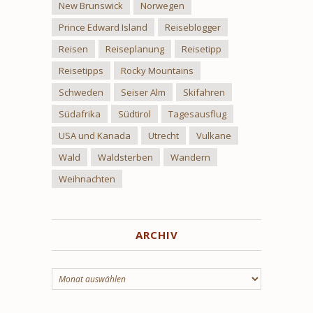
New Brunswick
Norwegen
Prince Edward Island
Reiseblogger
Reisen
Reiseplanung
Reisetipp
Reisetipps
Rocky Mountains
Schweden
Seiser Alm
Skifahren
Südafrika
Südtirol
Tagesausflug
USA und Kanada
Utrecht
Vulkane
Wald
Waldsterben
Wandern
Weihnachten
ARCHIV
Archiv