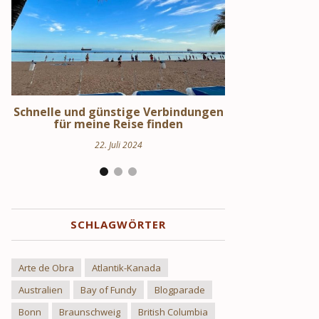
en
Schweden Urlaub – Haus am See in
Stockholm S
Uppland
Hi
24. März 2024
17.
SCHLAGWÖRTER
Arte de Obra
Atlantik-Kanada
Australien
Bay of Fundy
Blogparade
Bonn
Braunschweig
British Columbia