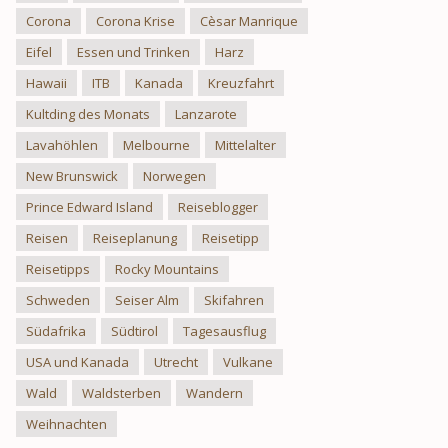
Corona
Corona Krise
Cèsar Manrique
Eifel
Essen und Trinken
Harz
Hawaii
ITB
Kanada
Kreuzfahrt
Kultding des Monats
Lanzarote
Lavahöhlen
Melbourne
Mittelalter
New Brunswick
Norwegen
Prince Edward Island
Reiseblogger
Reisen
Reiseplanung
Reisetipp
Reisetipps
Rocky Mountains
Schweden
Seiser Alm
Skifahren
Südafrika
Südtirol
Tagesausflug
USA und Kanada
Utrecht
Vulkane
Wald
Waldsterben
Wandern
Weihnachten