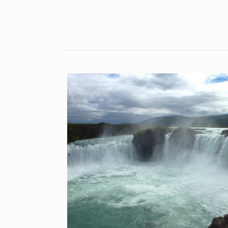
KULT[UR]