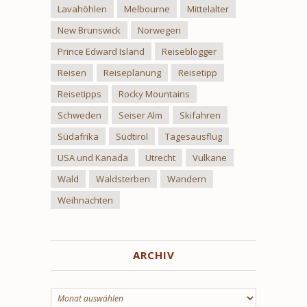
Lavahöhlen
Melbourne
Mittelalter
New Brunswick
Norwegen
Prince Edward Island
Reiseblogger
Reisen
Reiseplanung
Reisetipp
Reisetipps
Rocky Mountains
Schweden
Seiser Alm
Skifahren
Südafrika
Südtirol
Tagesausflug
USA und Kanada
Utrecht
Vulkane
Wald
Waldsterben
Wandern
Weihnachten
ARCHIV
Archiv