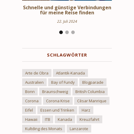
erbindungen
Schweden Urlaub – Haus am See in
St
nden
Uppland
24. März 2024
SCHLAGWÖRTER
Arte de Obra
Atlantik-Kanada
Australien
Bay of Fundy
Blogparade
Bonn
Braunschweig
British Columbia
Corona
Corona Krise
Cèsar Manrique
Eifel
Essen und Trinken
Harz
Hawaii
ITB
Kanada
Kreuzfahrt
Kultding des Monats
Lanzarote