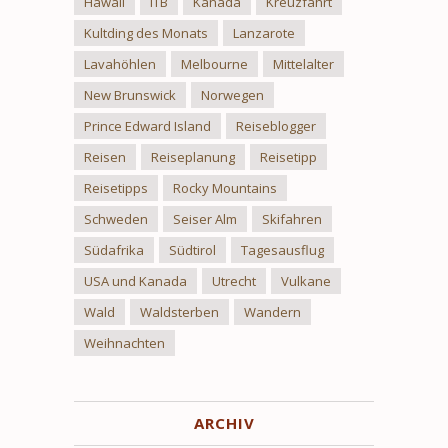
Hawaii
ITB
Kanada
Kreuzfahrt
Kultding des Monats
Lanzarote
Lavahöhlen
Melbourne
Mittelalter
New Brunswick
Norwegen
Prince Edward Island
Reiseblogger
Reisen
Reiseplanung
Reisetipp
Reisetipps
Rocky Mountains
Schweden
Seiser Alm
Skifahren
Südafrika
Südtirol
Tagesausflug
USA und Kanada
Utrecht
Vulkane
Wald
Waldsterben
Wandern
Weihnachten
ARCHIV