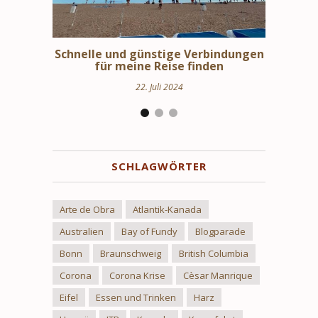
erbindungen
Schweden Urlaub – Haus am See in
St
inden
Uppland
24. März 2024
SCHLAGWÖRTER
Arte de Obra
Atlantik-Kanada
Australien
Bay of Fundy
Blogparade
Bonn
Braunschweig
British Columbia
Corona
Corona Krise
Cèsar Manrique
Eifel
Essen und Trinken
Harz