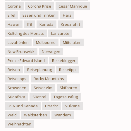
Corona
Corona Krise
Cèsar Manrique
Eifel
Essen und Trinken
Harz
Hawaii
ITB
Kanada
Kreuzfahrt
Kultding des Monats
Lanzarote
Lavahöhlen
Melbourne
Mittelalter
New Brunswick
Norwegen
Prince Edward Island
Reiseblogger
Reisen
Reiseplanung
Reisetipp
Reisetipps
Rocky Mountains
Schweden
Seiser Alm
Skifahren
Südafrika
Südtirol
Tagesausflug
USA und Kanada
Utrecht
Vulkane
Wald
Waldsterben
Wandern
Weihnachten