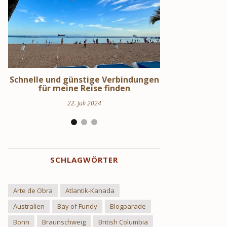
en
Schweden Urlaub – Haus am See in
Stockholm S
Uppland
Hi
24. März 2024
17.
SCHLAGWÖRTER
Arte de Obra
Atlantik-Kanada
Australien
Bay of Fundy
Blogparade
Bonn
Braunschweig
British Columbia