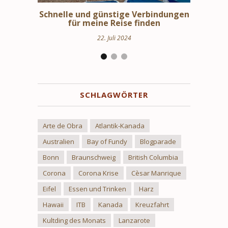
erbindungen
Schweden Urlaub – Haus am See in
St
inden
Uppland
24. März 2024
SCHLAGWÖRTER
Arte de Obra
Atlantik-Kanada
Australien
Bay of Fundy
Blogparade
Bonn
Braunschweig
British Columbia
Corona
Corona Krise
Cèsar Manrique
Eifel
Essen und Trinken
Harz
Hawaii
ITB
Kanada
Kreuzfahrt
Kultding des Monats
Lanzarote