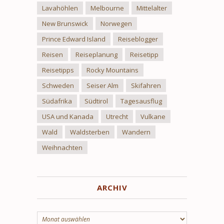
Lavahöhlen
Melbourne
Mittelalter
New Brunswick
Norwegen
Prince Edward Island
Reiseblogger
Reisen
Reiseplanung
Reisetipp
Reisetipps
Rocky Mountains
Schweden
Seiser Alm
Skifahren
Südafrika
Südtirol
Tagesausflug
USA und Kanada
Utrecht
Vulkane
Wald
Waldsterben
Wandern
Weihnachten
ARCHIV
Archiv