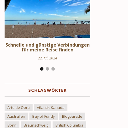
en
Schweden Urlaub – Haus am See in
Stockholm S
Uppland
Hi
24. März 2024
17
SCHLAGWÖRTER
Arte de Obra
Atlantik-Kanada
Australien
Bay of Fundy
Blogparade
Bonn
Braunschweig
British Columbia