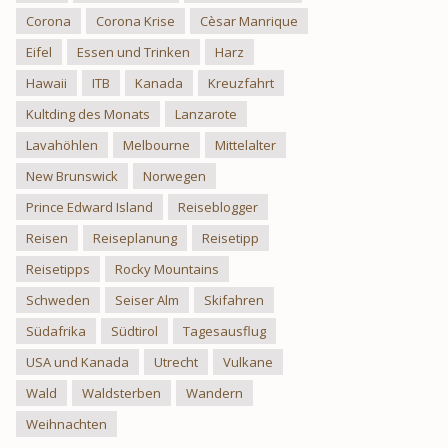
Corona
Corona Krise
Cèsar Manrique
Eifel
Essen und Trinken
Harz
Hawaii
ITB
Kanada
Kreuzfahrt
Kultding des Monats
Lanzarote
Lavahöhlen
Melbourne
Mittelalter
New Brunswick
Norwegen
Prince Edward Island
Reiseblogger
Reisen
Reiseplanung
Reisetipp
Reisetipps
Rocky Mountains
Schweden
Seiser Alm
Skifahren
Südafrika
Südtirol
Tagesausflug
USA und Kanada
Utrecht
Vulkane
Wald
Waldsterben
Wandern
Weihnachten