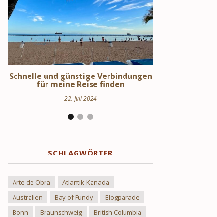
en
Schweden Urlaub – Haus am See in
Stockholm S
Uppland
Hi
24. März 2024
17.
SCHLAGWÖRTER
Arte de Obra
Atlantik-Kanada
Australien
Bay of Fundy
Blogparade
Bonn
Braunschweig
British Columbia