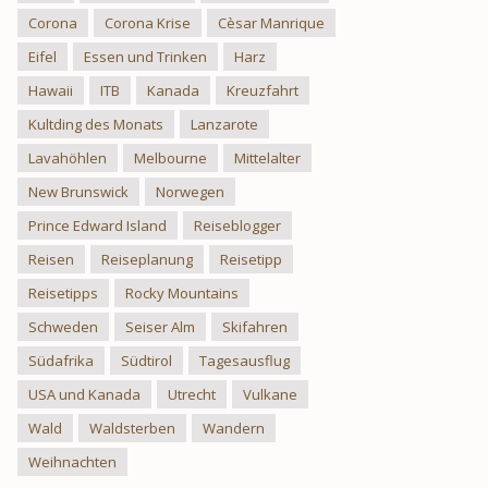
Corona
Corona Krise
Cèsar Manrique
Eifel
Essen und Trinken
Harz
Hawaii
ITB
Kanada
Kreuzfahrt
Kultding des Monats
Lanzarote
Lavahöhlen
Melbourne
Mittelalter
New Brunswick
Norwegen
Prince Edward Island
Reiseblogger
Reisen
Reiseplanung
Reisetipp
Reisetipps
Rocky Mountains
Schweden
Seiser Alm
Skifahren
Südafrika
Südtirol
Tagesausflug
USA und Kanada
Utrecht
Vulkane
Wald
Waldsterben
Wandern
Weihnachten