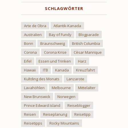
SCHLAGWÖRTER
Arte de Obra
Atlantik-Kanada
Australien
Bay of Fundy
Blogparade
Bonn
Braunschweig
British Columbia
Corona
Corona Krise
Cèsar Manrique
Eifel
Essen und Trinken
Harz
Hawaii
ITB
Kanada
Kreuzfahrt
Kultding des Monats
Lanzarote
Lavahöhlen
Melbourne
Mittelalter
New Brunswick
Norwegen
Prince Edward Island
Reiseblogger
Reisen
Reiseplanung
Reisetipp
Reisetipps
Rocky Mountains