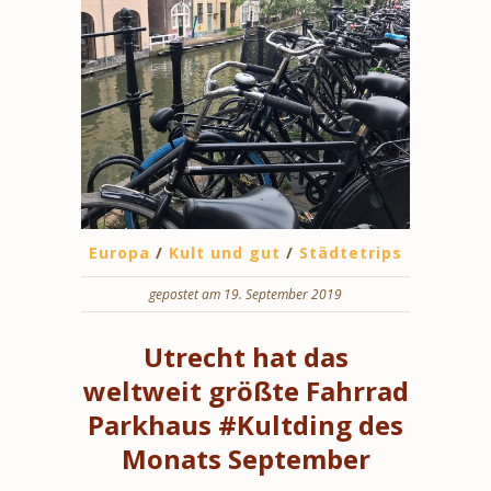
Europa
/
Kult und gut
/
Städtetrips
gepostet am 19. September 2019
Utrecht hat das
weltweit größte Fahrrad
Parkhaus #Kultding des
Monats September