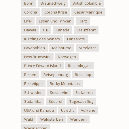
Bonn
Braunschweig
British Columbia
Corona
Corona Krise
Cèsar Manrique
Eifel
Essen und Trinken
Harz
Hawaii
ITB
Kanada
Kreuzfahrt
Kultding des Monats
Lanzarote
Lavahöhlen
Melbourne
Mittelalter
New Brunswick
Norwegen
Prince Edward Island
Reiseblogger
Reisen
Reiseplanung
Reisetipp
Reisetipps
Rocky Mountains
Schweden
Seiser Alm
Skifahren
Südafrika
Südtirol
Tagesausflug
USA und Kanada
Utrecht
Vulkane
Wald
Waldsterben
Wandern
Weihnachten