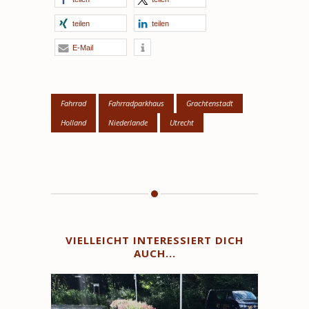
teilen
teilen
E-Mail
Fahrrad
Fahrradparkhaus
Grachtenstadt
Holland
Niederlande
Utrecht
VIELLEICHT INTERESSIERT DICH
AUCH...