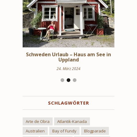
bindungen
Schweden Urlaub – Haus am See in
Stoc
en
Uppland
24. März 2024
SCHLAGWÖRTER
Arte de Obra
Atlantik-Kanada
Australien
Bay of Fundy
Blogparade