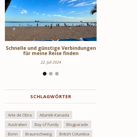
en
Schweden Urlaub – Haus am See in
Stockholm S
Uppland
Hi
24. März 2024
17.
SCHLAGWÖRTER
Arte de Obra
Atlantik-Kanada
Australien
Bay of Fundy
Blogparade
Bonn
Braunschweig
British Columbia