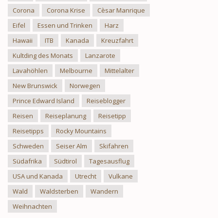
Corona
Corona Krise
Cèsar Manrique
Eifel
Essen und Trinken
Harz
Hawaii
ITB
Kanada
Kreuzfahrt
Kultding des Monats
Lanzarote
Lavahöhlen
Melbourne
Mittelalter
New Brunswick
Norwegen
Prince Edward Island
Reiseblogger
Reisen
Reiseplanung
Reisetipp
Reisetipps
Rocky Mountains
Schweden
Seiser Alm
Skifahren
Südafrika
Südtirol
Tagesausflug
USA und Kanada
Utrecht
Vulkane
Wald
Waldsterben
Wandern
Weihnachten