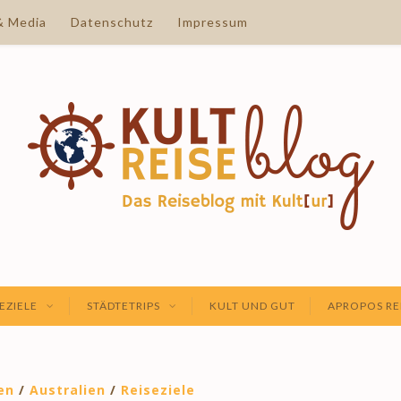
& Media
Datenschutz
Impressum
EZIELE
STÄDTETRIPS
KULT UND GUT
APROPOS RE
en
/
Australien
/
Reiseziele