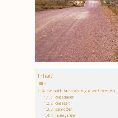
Inhalt
Reise nach Australien gut vorbereiten
1. Reisedauer
2. Reisezeit
3. Klamotten
4. Feuergefahr