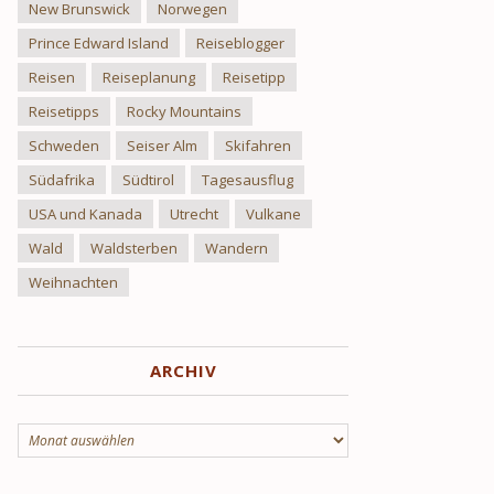
New Brunswick
Norwegen
Prince Edward Island
Reiseblogger
Reisen
Reiseplanung
Reisetipp
Reisetipps
Rocky Mountains
Schweden
Seiser Alm
Skifahren
Südafrika
Südtirol
Tagesausflug
USA und Kanada
Utrecht
Vulkane
Wald
Waldsterben
Wandern
Weihnachten
ARCHIV
Archiv