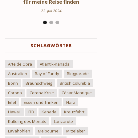
Uppland
Hi
24. März 2024
17.
SCHLAGWÖRTER
Arte de Obra
Atlantik-Kanada
Australien
Bay of Fundy
Blogparade
Bonn
Braunschweig
British Columbia
Corona
Corona Krise
Cèsar Manrique
Eifel
Essen und Trinken
Harz
Hawaii
ITB
Kanada
Kreuzfahrt
Kultding des Monats
Lanzarote
Lavahöhlen
Melbourne
Mittelalter