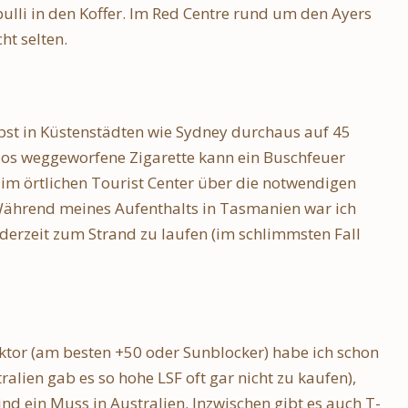
hlights
für meine Reise finden
lli in den Koffer. Im Red Centre rund um den Ayers
März 2024
22. Juli 2024
ht selten.
bst in Küstenstädten wie Sydney durchaus auf 45
los weggeworfene Zigarette kann ein Buschfeuer
ch im örtlichen Tourist Center über die notwendigen
ährend meines Aufenthalts in Tasmanien war ich
derzeit zum Strand zu laufen (im schlimmsten Fall
tor (am besten +50 oder Sunblocker) habe ich schon
lien gab es so hohe LSF oft gar nicht zu kaufen),
d ein Muss in Australien. Inzwischen gibt es auch T-