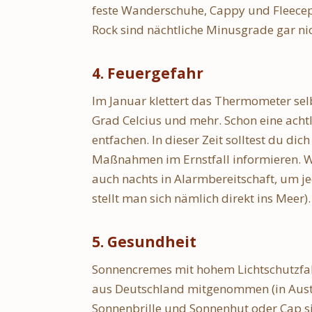
Uppland
Hig
feste Wanderschuhe, Cappy und Fleecepu
24. März 2024
17. 
Rock sind nächtliche Minusgrade gar nic
4. Feuergefahr
Im Januar klettert das Thermometer sel
Grad Celcius und mehr. Schon eine acht
entfachen. In dieser Zeit solltest du di
Maßnahmen im Ernstfall informieren. W
auch nachts in Alarmbereitschaft, um je
stellt man sich nämlich direkt ins Meer).
5. Gesundheit
Sonnencremes mit hohem Lichtschutzfak
aus Deutschland mitgenommen (in Austra
Sonnenbrille und Sonnenhut oder Cap sin