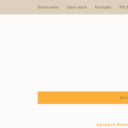
Startseite
Über mich
Kontakt
PR 
REIS
Apropos Reis