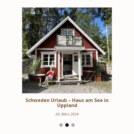
bindungen
Schweden Urlaub – Haus am See in
Stoc
en
Uppland
24. März 2024