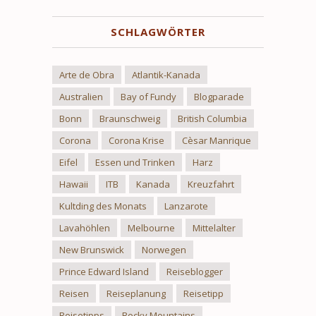
SCHLAGWÖRTER
Arte de Obra
Atlantik-Kanada
Australien
Bay of Fundy
Blogparade
Bonn
Braunschweig
British Columbia
Corona
Corona Krise
Cèsar Manrique
Eifel
Essen und Trinken
Harz
Hawaii
ITB
Kanada
Kreuzfahrt
Kultding des Monats
Lanzarote
Lavahöhlen
Melbourne
Mittelalter
New Brunswick
Norwegen
Prince Edward Island
Reiseblogger
Reisen
Reiseplanung
Reisetipp
Reisetipps
Rocky Mountains