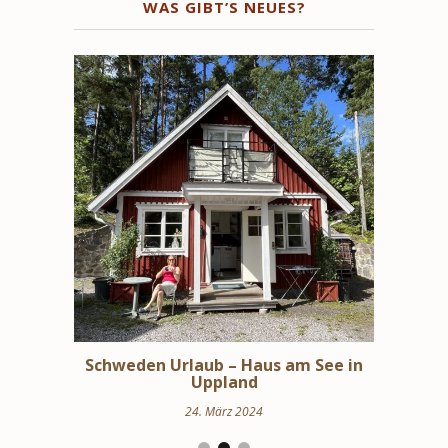
WAS GIBT’S NEUES?
bindungen
Schweden Urlaub – Haus am See in
Stoc
en
Uppland
24. März 2024