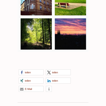
teilen
teilen
teilen
teilen
E-Mail