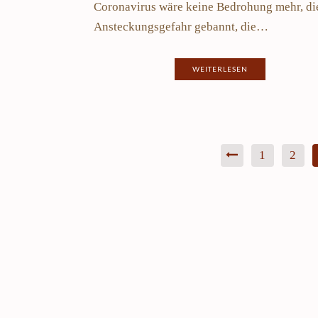
Uppland
Coronavirus wäre keine Bedrohung mehr, di
17. 
24. März 2024
Ansteckungsgefahr gebannt, die…
WEITERLESEN
1
2