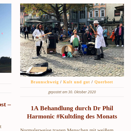
Braunschweig
/
Kult und gut
/
Querbeet
gepostet am 30. Oktober 2020
bst –
1A Behandlung durch Dr Phil
Harmonic #Kultding des Monats
t
Normalerweise tragen Menschen mit weißem