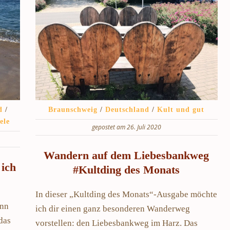
d
/
Braunschweig
/
Deutschland
/
Kult und gut
ele
gepostet am 26. Juli 2020
Wandern auf dem Liebesbankweg
 ich
#Kultding des Monats
In dieser „Kultding des Monats“-Ausgabe möchte
enn
ich dir einen ganz besonderen Wanderweg
 das
vorstellen: den Liebesbankweg im Harz. Das
rip: Meine Highlights
Schnelle und günstige Verbindungen fü