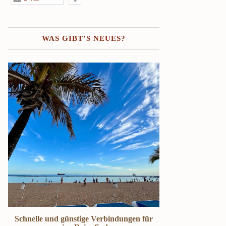
WAS GIBT’S NEUES?
r
Schweden Urlaub – Haus am See in
Stockholm Städte