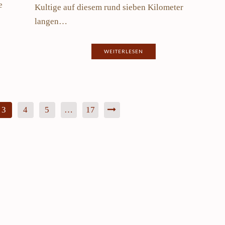
meine Reise finden
e
Kultige auf diesem rund sieben Kilometer
März 2024
22. Juli 2024
langen…
WEITERLESEN
3
4
5
…
17