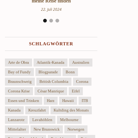
Uppland
17.
24. März 2024
SCHLAGWÖRTER
Arte de Obra
Atlantik-Kanada
Australien
Bay of Fundy
Blogparade
Bonn
Braunschweig
British Columbia
Corona
Corona Krise
Cèsar Manrique
Eifel
Essen und Trinken
Harz
Hawaii
ITB
Kanada
Kreuzfahrt
Kultding des Monats
Lanzarote
Lavahöhlen
Melbourne
Mittelalter
New Brunswick
Norwegen