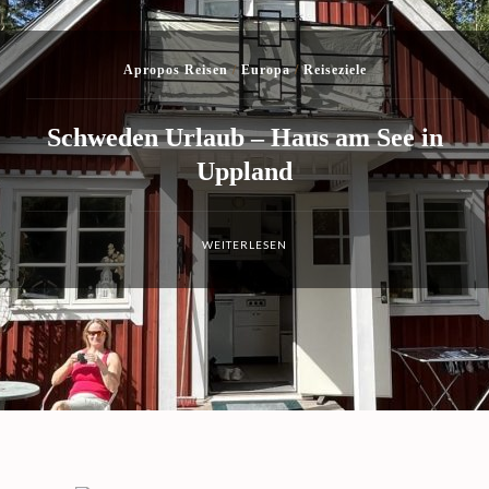
Europa
/
Kult und gut
/
Reiseziele
/
Städtetrips
Stockholm Städtetrip: Meine
Highlights
WEITERLESEN