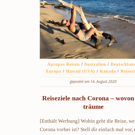
Apropos Reisen
/
Australien
/
Deutschlan
Europa
/
Hawaii (USA)
/
Kanada
/
Reisezi
gepostet am 14. August 2020
Reiseziele nach Corona – wovon
träume
[Enthält Werbung] Wohin geht die Reise, w
Corona vorbei ist? Stell dir einfach mal vor,
Schweden Urlaub – Haus am See in
Stockholm Städtet