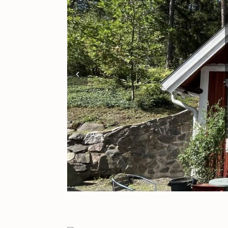
KULT[UR]
prev