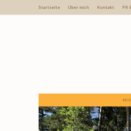
Startseite
Über mich
Kontakt
PR 
KULTREISEBLOG
/
DER
REIS
REISEBLOG
MIT