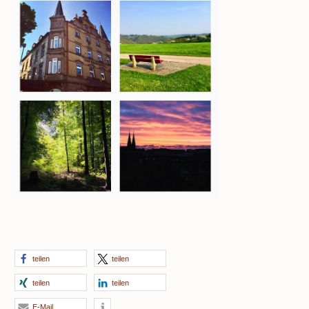
teilen
teilen
teilen
teilen
E-Mail